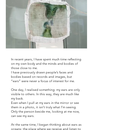
In recent years, I have spent much time reflecting
on my own body and the minds and bodies of
those close to me.
I have previously drawn people’s faces and
bodies based on records and images, but
“ears” were never a focus of interest for me.
One day, I realised something: my ears are only
visible to others. In this way, they are much like
my back.
Even when I pull at my ears in the mirror or see
them in a photo, it isn’t truly what I’m seeing.
Only the person beside me, looking at me now,
can see my ears.
At the same time, I began thinking about ears as
organs: the place where we receive and listen to