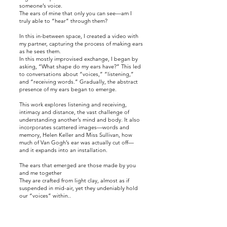
someone’s voice.
The ears of mine that only you can see—am I
truly able to “hear” through them?
In this in-between space, I created a video with
my partner, capturing the process of making ears
as he sees them.
In this mostly improvised exchange, I began by
asking, “What shape do my ears have?” This led
to conversations about “voices,” “listening,”
and “receiving words.” Gradually, the abstract
presence of my ears began to emerge.
This work explores listening and receiving,
intimacy and distance, the vast challenge of
understanding another’s mind and body. It also
incorporates scattered images—words and
memory, Helen Keller and Miss Sullivan, how
much of Van Gogh’s ear was actually cut off—
and it expands into an installation.
The ears that emerged are those made by you
and me together
They are crafted from light clay, almost as if
suspended in mid-air, yet they undeniably hold
our “voices” within..