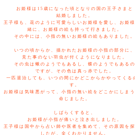
お姫様は15歳になった頃となりの国の王子さまと
結婚しました。
王子様も、花のように可愛らしいお姫様を愛し、お姫
緒に、お姫様の絵も持って行きました。
その中には、小指の無いお姫様の絵もありました
いつの頃からか、描かれたお姫様の小指の部分に
見た事のない羽虫が付くようになりました。
その虫は蛾のようでもあるし、蝶のようでもある
ですが、その色は真っ赤でした。
一匹退治しても、いつの間にかどこからかやってくる
す。
お姫様は気味悪がって、小指の無い絵をどこかにしま
命じました。
しばらくすると、
お姫様が小指が痛いと
泣き出しました。
王子様は国中から占い師や医者を集めて、その原因を
したが、全くわかりません。