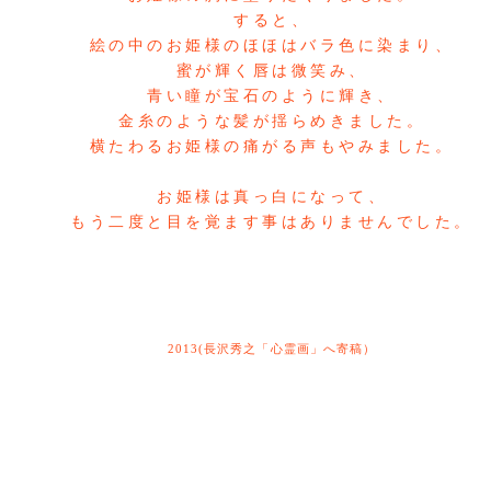
すると、
絵の中のお姫様のほほはバラ色に染まり、
蜜が輝く唇は微笑み、
青い瞳が宝石のように輝き、
金糸のような髪が揺らめきました。
横たわるお姫様の痛がる声もやみました。
お姫様は真っ白になって、
もう二度と目を覚ます事はありませんでした。
2013(長沢秀之「心霊画」へ寄稿）