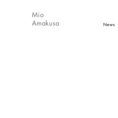
Mio
Amakusa
News